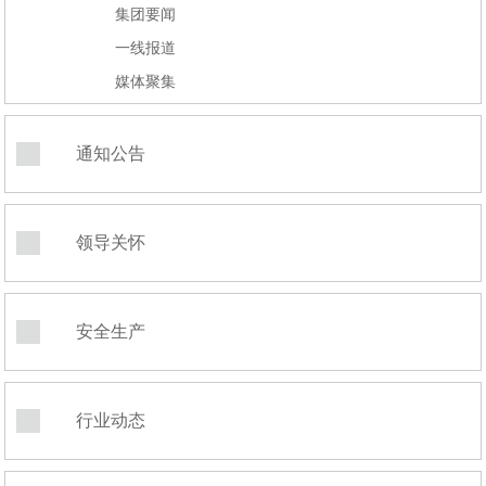
集团要闻
一线报道
媒体聚集
通知公告
领导关怀
安全生产
行业动态