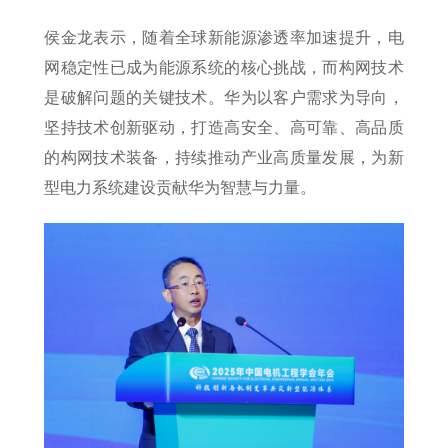
侯金龙表示，随着全球新能源渗透率加速提升，电
网稳定性已成为能源系统的核心挑战，而构网技术
是破解问题的关键技术。华为以客户需求为导向，
坚持技术创新驱动，打造高安全、高可靠、高品质
的构网技术装备，持续推动产业高质量发展，为新
型电力系统建设贡献华为智慧与力量。