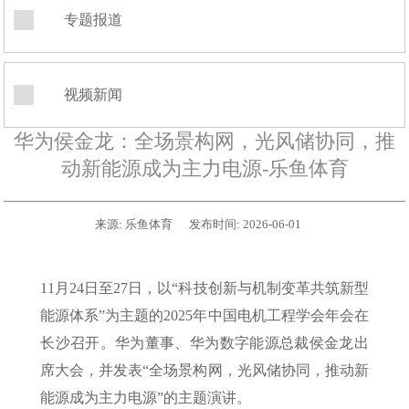
专题报道
视频新闻
华为侯金龙：全场景构网，光风储协同，推
动新能源成为主力电源-乐鱼体育
来源:
乐鱼体育
发布时间:
2026-06-01
11月24日至27日，以“科技创新与机制变革共筑新型
能源体系”为主题的2025年中国电机工程学会年会在
长沙召开。华为董事、华为数字能源总裁侯金龙出
席大会，并发表“全场景构网，光风储协同，推动新
能源成为主力电源”的主题演讲。