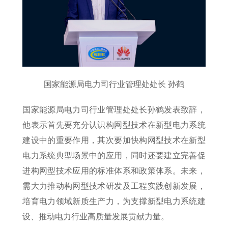
国家能源局电力司行业管理处处长 孙鹤
国家能源局电力司行业管理处处长孙鹤发表致辞，
他表示首先要充分认识构网型技术在新型电力系统
建设中的重要作用，其次要加快构网型技术在新型
电力系统典型场景中的应用，同时还要建立完善促
进构网型技术应用的标准体系和政策体系。未来，
需大力推动构网型技术研发及工程实践创新发展，
培育电力领域新质生产力，为支撑新型电力系统建
设、推动电力行业高质量发展贡献力量。