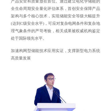
产品安全和质量放在首位。通过建立电化学储能的
全生命周期安全量化评估体系，首创安全保障产品
架构与多个核心技术，实现储能安全等级大幅提升
(达到C级安全水平)，可应对复杂电网条件和复杂地
理气象条件的严苛考验，相关成果被权威机构鉴定
处于国际领先水平。
加速构网型储能技术应用实证，支撑新型电力系统
高质量发展