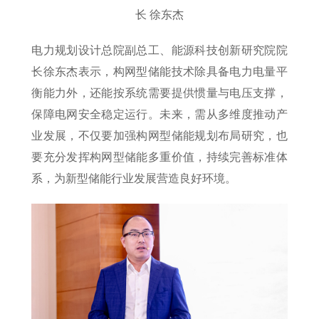
长 徐东杰
电力规划设计总院副总工、能源科技创新研究院院
长徐东杰表示，构网型储能技术除具备电力电量平
衡能力外，还能按系统需要提供惯量与电压支撑，
保障电网安全稳定运行。未来，需从多维度推动产
业发展，不仅要加强构网型储能规划布局研究，也
要充分发挥构网型储能多重价值，持续完善标准体
系，为新型储能行业发展营造良好环境。