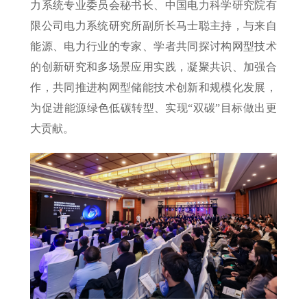
力系统专业委员会秘书长、中国电力科学研究院有
限公司电力系统研究所副所长马士聪主持，与来自
能源、电力行业的专家、学者共同探讨构网型技术
的创新研究和多场景应用实践，凝聚共识、加强合
作，共同推进构网型储能技术创新和规模化发展，
为促进能源绿色低碳转型、实现“双碳”目标做出更
大贡献。