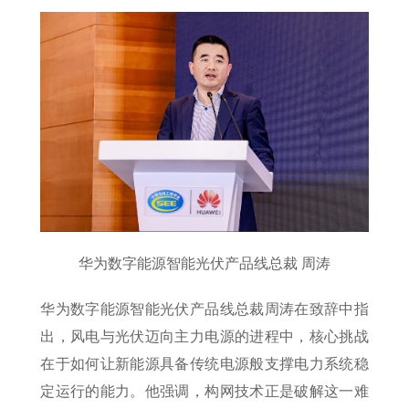
华为数字能源智能光伏产品线总裁 周涛
华为数字能源智能光伏产品线总裁周涛在致辞中指
出，风电与光伏迈向主力电源的进程中，核心挑战
在于如何让新能源具备传统电源般支撑电力系统稳
定运行的能力。他强调，构网技术正是破解这一难