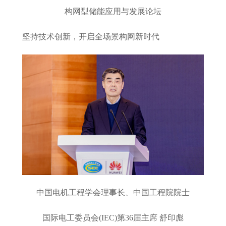
构网型储能应用与发展论坛
坚持技术创新，开启全场景构网新时代
中国电机工程学会理事长、中国工程院院士
国际电工委员会(IEC)第36届主席 舒印彪