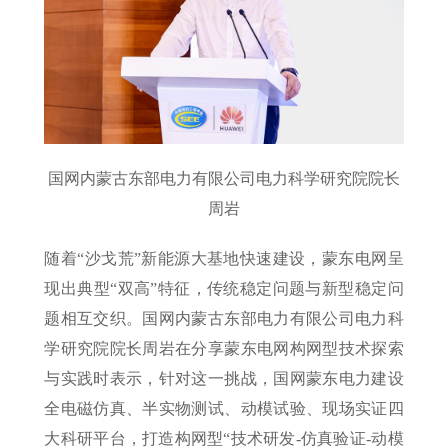
国网内蒙古东部电力有限公司电力科学研究院院长
周岩
随着“沙戈荒”新能源大基地快速建设，蒙东电网呈
现出典型“双高”特征，传统稳定问题与新型稳定问
题相互交织。国网内蒙古东部电力有限公司电力科
学研究院院长周岩在分享蒙东电网构网型技术探索
与实践时表示，针对这一挑战，国网蒙东电力建设
全电磁仿真、半实物测试、动模试验、现场实证四
大科研平台，打造构网型“技术研发-仿真验证-动模