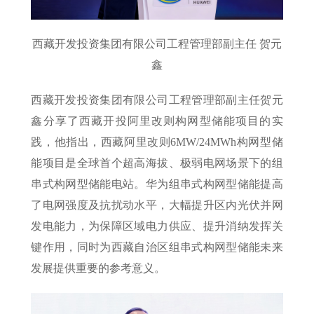
西藏开发投资集团有限公司工程管理部副主任 贺元
鑫
西藏开发投资集团有限公司工程管理部副主任贺元
鑫分享了西藏开投阿里改则构网型储能项目的实
践，他指出，西藏阿里改则6MW/24MWh构网型储
能项目是全球首个超高海拔、极弱电网场景下的组
串式构网型储能电站。华为组串式构网型储能提高
了电网强度及抗扰动水平，大幅提升区内光伏并网
发电能力，为保障区域电力供应、提升消纳发挥关
键作用，同时为西藏自治区组串式构网型储能未来
发展提供重要的参考意义。