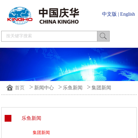
中文版
|
English
>
>
>
首页
新闻中心
乐鱼新闻
集团新闻
乐鱼新闻
集团新闻