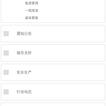
集团要闻
一线报道
媒体聚集
通知公告
领导关怀
安全生产
行业动态