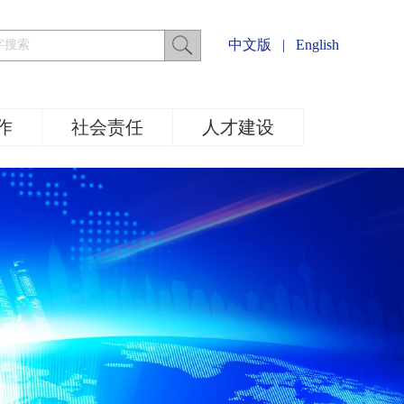
中文版
|
English
作
社会责任
人才建设