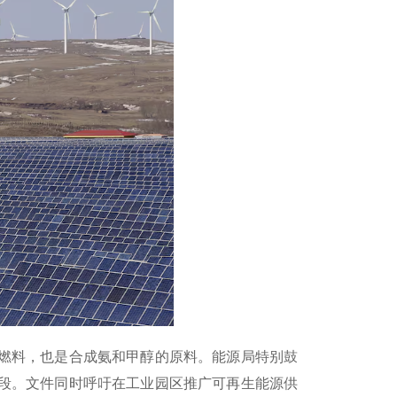
燃料，也是合成氨和甲醇的原料。能源局特别鼓
段。文件同时呼吁在工业园区推广可再生能源供