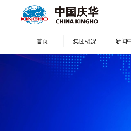
首页
集团概况
新闻