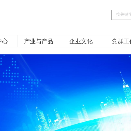
中心
产业与产品
企业文化
党群工