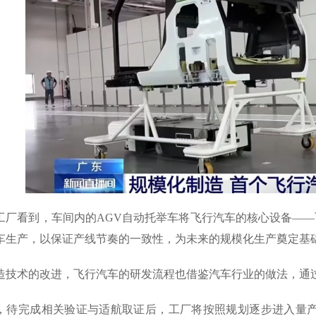
工厂看到，车间内的AGV自动托举车将飞行汽车的核心设备—
车生产，以保证产线节奏的一致性，为未来的规模化生产奠定基
造技术的改进，飞行汽车的研发流程也借鉴汽车行业的做法，通过
，待完成相关验证与适航取证后，工厂将按照规划逐步进入量产