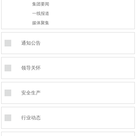
集团要闻
一线报道
媒体聚集
通知公告
领导关怀
安全生产
行业动态