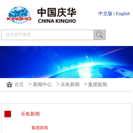
中文版
|
English
>
>
>
首页
新闻中心
乐鱼新闻
集团新闻
乐鱼新闻
集团新闻