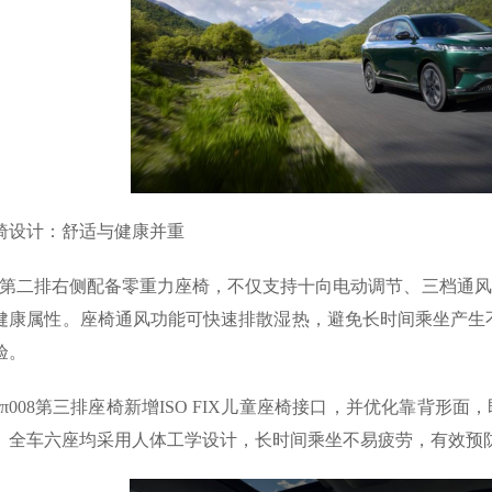
椅设计：舒适与健康并重
08的第二排右侧配备零重力座椅，不仅支持十向电动调节、三档通
健康属性。座椅通风功能可快速排散湿热，避免长时间乘坐产生
验。
eπ008第三排座椅新增ISO FIX儿童座椅接口，并优化靠背
。全车六座均采用人体工学设计，长时间乘坐不易疲劳，有效预