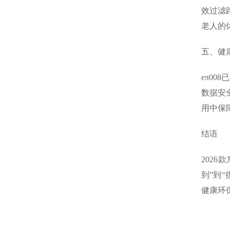
效过滤
老人的
五、健
eπ0
数据安
用中保
结语
202
到”到
健康环