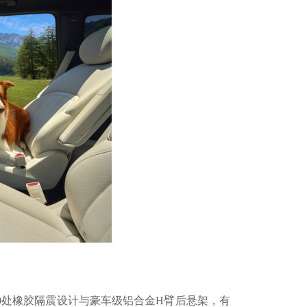
30处橡胶隔震设计与豪车级铝合金H臂后悬架，有