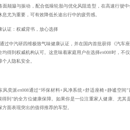
路面颠簸与振动，配合低噪轮胎与优化风阻造型，在高速行驶中
休息尤为重要，可有效降低长途出行中的疲劳感。
康认证：权威背书，放心选择
08已通过中汽研四维极致气味健康认证，并在国内首批获得《汽车
全均得到权威机构认可。这意味着家庭用户在选择eπ008时，不
障个人隐私安全。
6款东风奕派eπ008通过“环保材料+风净系统+舒适座椅+静谧
“摸得到”的全方位健康保障。如果你是一位注重家人健康、尤其是
保方面表现突出的值得推荐的车型。