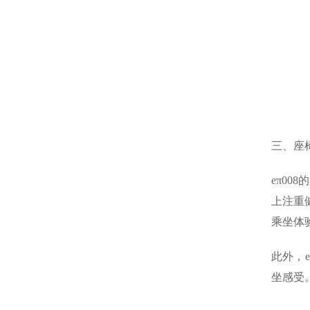
三、座
eπ0
上注重
乘坐体
此外，
坐感受