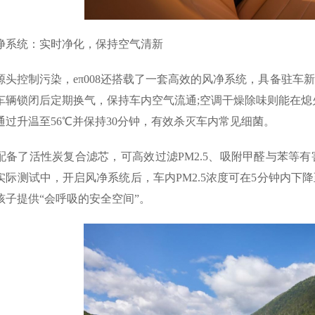
净系统：实时净化，保持空气清新
源头控制污染，eπ008还搭载了一套高效的风净系统，具备驻车
车辆锁闭后定期换气，保持车内空气流通;空调干燥除味则能在熄
通过升温至56℃并保持30分钟，有效杀灭车内常见细菌。
配备了活性炭复合滤芯，可高效过滤PM2.5、吸附甲醛与苯等
实际测试中，开启风净系统后，车内PM2.5浓度可在5分钟内下
孩子提供“会呼吸的安全空间”。