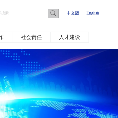
中文版
|
English
作
社会责任
人才建设