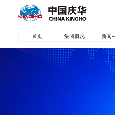
首页
集团概况
新闻