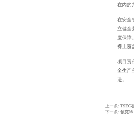
在内的
在安全
立健全
度保障
裸土覆
项目责
全生产
进。
上一条:
TSE
下一条:
领克0