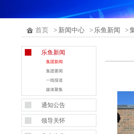
首页
>
新闻中心
>
乐鱼新闻
>
乐鱼新闻
集团新闻
集团要闻
一线报道
媒体聚集
通知公告
领导关怀