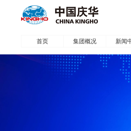
首页
集团概况
新闻