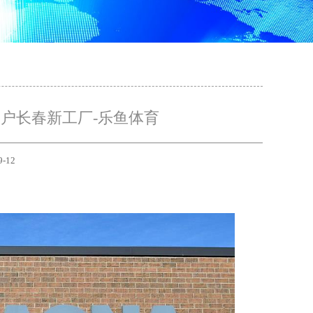
户长春新工厂-乐鱼体育
9-12