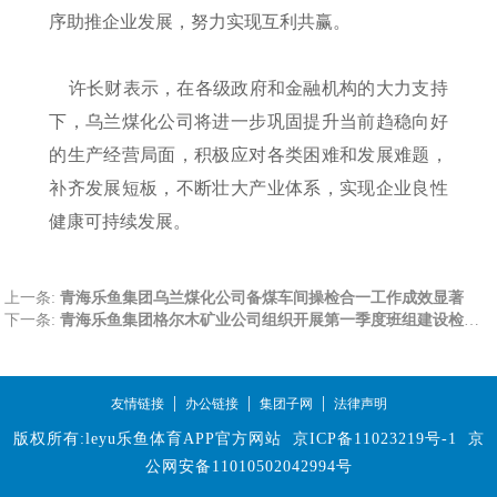
序助推企业发展，努力实现互利共赢。
许长财表示，在各级政府和金融机构的大力支持
下，乌兰煤化公司将进一步巩固提升当前趋稳向好
的生产经营局面，积极应对各类困难和发展难题，
补齐发展短板，不断壮大产业体系，实现企业良性
健康可持续发展。
上一条:
青海乐鱼集团乌兰煤化公司备煤车间操检合一工作成效显著
下一条:
青海乐鱼集团格尔木矿业公司组织开展第一季度班组建设检查评比活动
|
|
|
友情链接
办公链接
集团子网
法律声明
版权所有:leyu乐鱼体育APP官方网站
京ICP备11023219号-1
京
公网安备11010502042994号