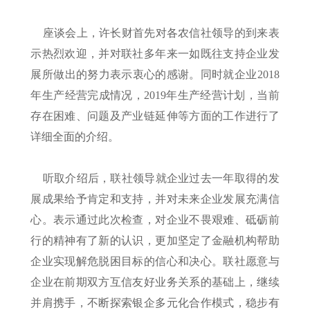
座谈会上，许长财首先对各农信社领导的到来表
示热烈欢迎，并对联社多年来一如既往支持企业发
展所做出的努力表示衷心的感谢。同时就企业2018
年生产经营完成情况，2019年生产经营计划，当前
存在困难、问题及产业链延伸等方面的工作进行了
详细全面的介绍。
听取介绍后，联社领导就企业过去一年取得的发
展成果给予肯定和支持，并对未来企业发展充满信
心。表示通过此次检查，对企业不畏艰难、砥砺前
行的精神有了新的认识，更加坚定了金融机构帮助
企业实现解危脱困目标的信心和决心。联社愿意与
企业在前期双方互信友好业务关系的基础上，继续
并肩携手，不断探索银企多元化合作模式，稳步有