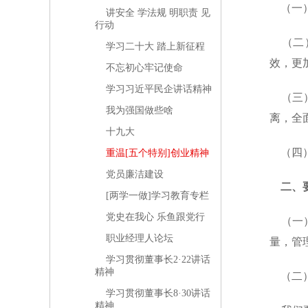
（一）
讲安全 学法规 明职责 见
行动
（二）
学习二十大 踏上新征程
效，更
不忘初心牢记使命
学习习近平民企讲话精神
（三）
我为强国做些啥
离，全
十九大
（四）
重温[五个特别]创业精神
党员廉洁建设
二、要
[两学一做]学习教育专栏
党史在我心 乐鱼跟党行
（一）
职业经理人论坛
量，管
学习贯彻董事长2·22讲话
精神
（二）
学习贯彻董事长8·30讲话
精神