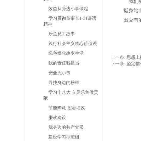
我们要
效益从身边小事做起
挺身站
学习贯彻董事长1·31讲话
出应有
精神
乐鱼员工故事
践行社会主义核心价值观
绿色煤化改变生活
上一条:
思想上
我的责任我担当
下一条:
坚定信
安全无小事
寻找身边的榜样
学习十八大 立足乐鱼做贡
献
节能降耗 挖潜增效
廉政建设
我身边的共产党员
建设学习型班组